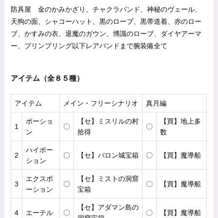
防具屋 金のかみかざり、チャクラバンド、神秘のヴェール、
天狗の面、シャコーハット、黒のローブ、黒帯道着、赤のロー
ブ、かすみの衣、退魔のガウン、博識のローブ、ダイヤアーマ
ー、プリンプリング以下レアバンドまで腕装備全て
アイテム（全８５種）
アイテム
メイン・フリーシナリオ
真月編
ポーショ
【セ】ミスリルの村
【買】地上多
1
〇
〇
ン
拾得
数
ハイポー
2
〇
【セ】バロン城宝箱
〇
【買】魔導船
ション
エクスポ
【セ】ミストの洞窟
3
〇
〇
【買】魔導船
ーション
宝箱
【セ】アダマン島の
4
エーテル
〇
〇
【買】魔導船