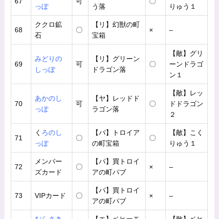
67
可
〇
っぽ
う落
りゅう１
ククロ鉱
【リ】幻獣の町
68
〇
×
–
石
宝箱
【敵】グリ
みどりの
【リ】グリーン
69
可
〇
ーンドラゴ
しっぽ
ドラゴン落
ン１
【敵】レッ
あかのし
【ヤ】レッドド
70
可
〇
ドドラゴン
っぽ
ラゴン落
２
く
ろのし
【パ】トロイア
【敵】こく
71
〇
〇
っぽ
の町宝箱
りゅう１
メンバー
【パ】買トロイ
72
〇
×
–
ズカード
アの町パブ
【パ】買トロイ
73
VIPカード
〇
×
–
アの町パブ