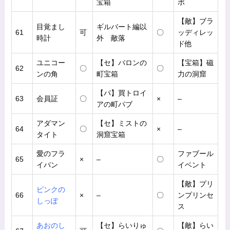
宝箱
ポ
【敵】ブラ
目覚まし
ギルバート編以
61
可
〇
ッディレッ
時計
外 敵落
ド他
ユニコー
【セ】バロンの
【宝箱】磁
62
〇
〇
ンの角
町宝箱
力の洞窟
【パ】買トロイ
63
会員証
〇
×
–
アの町パブ
アダマン
【セ】ミストの
64
〇
×
–
タイト
洞窟宝箱
愛のフラ
ファブール
65
×
–
〇
イパン
イベント
【敵】プリ
ピンクの
66
×
–
〇
ンプリンセ
しっぽ
ス
あおのし
【セ】らいりゅ
【敵】らい