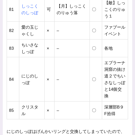
【敵】しっ
しっこく
【月】しっこく
81
可
〇
こくのりゅ
のしっぽ
のりゅう落
う１
愛の玉じ
ファブール
82
×
–
〇
ゃくし
イベント
ちいさな
83
×
–
〇
各地
しっぽ
エブラーナ
洞窟の抜け
にじのし
道２でちい
84
×
–
〇
っぽ
さなしっぽ
と14個交
換
クリスタ
深層部B９
85
×
–
〇
ル
F拾得
にじのしっぽはげんかいリングと交換してしまっていたので、