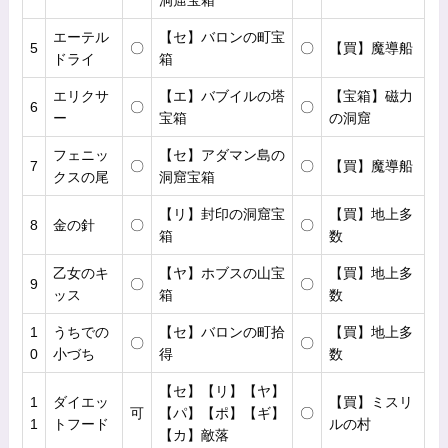
洞窟宝箱
エーテル
【セ】バロンの町宝
5
〇
〇
【買】魔導船
ドライ
箱
エリクサ
【エ】バブイルの塔
【宝箱】磁力
6
〇
〇
ー
宝箱
の洞窟
フェニッ
【セ】アダマン島の
7
〇
〇
【買】魔導船
クスの尾
洞窟宝箱
【リ】封印の洞窟宝
【買】地上多
8
金の針
〇
〇
箱
数
乙女のキ
【ヤ】ホブスの山宝
【買】地上多
9
〇
〇
ッス
箱
数
1
うちでの
【セ】バロンの町拾
【買】地上多
〇
〇
0
小づち
得
数
【セ】【リ】【ヤ】
1
ダイエッ
【買】ミスリ
可
【パ】【ポ】【ギ】
〇
1
トフード
ルの村
【カ】敵落