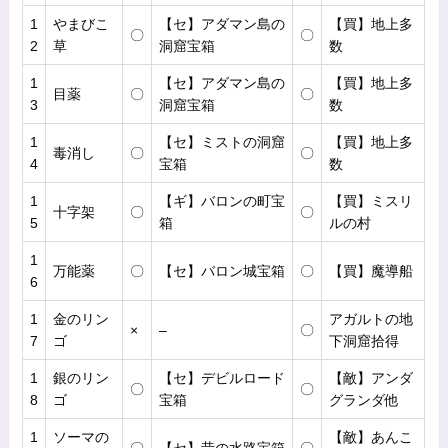
1
やまびこ
【セ】アダマン島の
【買】地上多
〇
〇
2
草
洞窟宝箱
数
1
【セ】アダマン島の
【買】地上多
目薬
〇
〇
3
洞窟宝箱
数
1
【セ】ミストの洞窟
【買】地上多
毒消し
〇
〇
4
宝箱
数
1
【ギ】バロンの町宝
【買】ミスリ
十字架
〇
〇
5
箱
ルの村
1
万能薬
〇
【セ】バロン城宝箱
〇
【買】魔導船
6
1
金のリン
アガルトの地
×
–
〇
7
ゴ
下洞窟拾得
1
銀のリン
【セ】デビルロード
【敵】アンダ
〇
〇
8
ゴ
宝箱
グランダ他
1
ソーマの
【敵】あんこ