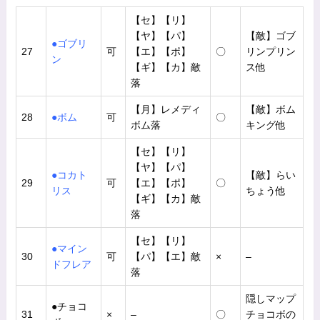
【セ】【リ】
【ヤ】【パ】
【敵】ゴブ
●ゴブリ
27
可
【エ】【ポ】
〇
リンプリン
ン
【ギ】【カ】敵
ス他
落
【月】レメディ
【敵】ボム
28
●ボム
可
〇
ボム落
キング他
【セ】【リ】
【ヤ】【パ】
●コカト
【敵】らい
29
可
【エ】【ポ】
〇
リス
ちょう他
【ギ】【カ】敵
落
【セ】【リ】
●マイン
30
可
【パ】【エ】敵
×
–
ドフレア
落
隠しマップ
●チョコ
31
×
–
〇
チョコボの