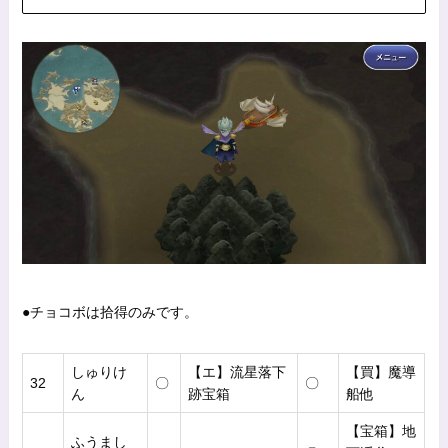
●チョコボは拾得のみです。
しゅりけ
【エ】流星落下
【買】魔導
32
〇
〇
ん
跡宝箱
船他
【宝箱】地
ふうまし