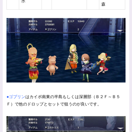
ボ
森
●ゴブリン
はカイポ南東の半島もしくは深層部（Ｂ２Ｆ～Ｂ５
Ｆ）で他のドロップとセットで狙うのが良いです。