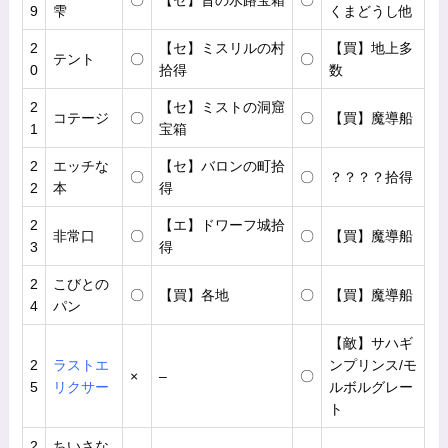
〇
【セ】昔の水路宝箱
〇
9
雫
くまどうし他
2
【セ】ミスリルの村
【買】地上多
テント
〇
〇
0
拾得
数
2
【セ】ミストの洞窟
コテージ
〇
〇
【買】魔導船
1
宝箱
2
エッチな
【セ】バロンの町拾
〇
〇
？？？？拾得
2
本
得
2
【エ】ドワーフ城拾
非常口
〇
〇
【買】魔導船
3
得
2
こびとの
〇
【買】各地
〇
【買】魔導船
4
パン
【敵】サハギ
2
ラストエ
ンプリンス/モ
×
–
〇
5
リクサー
ルボルグレー
ト
2
ちいさな