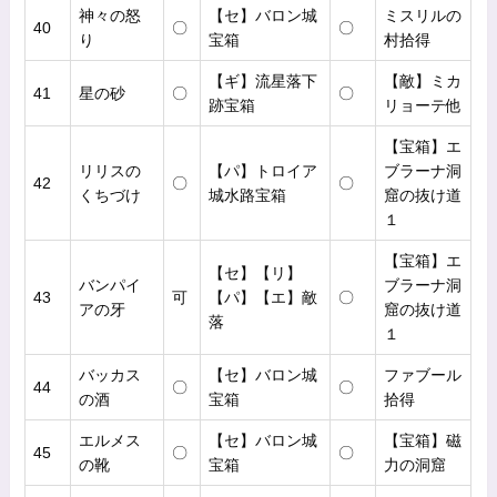
神々の怒
【セ】バロン城
ミスリルの
40
〇
〇
り
宝箱
村拾得
【ギ】流星落下
【敵】ミカ
41
星の砂
〇
〇
跡宝箱
リョーテ他
【宝箱】エ
リリスの
【パ】トロイア
ブラーナ洞
42
〇
〇
くちづけ
城水路宝箱
窟の抜け道
１
【宝箱】エ
【セ】【リ】
バンパイ
ブラーナ洞
43
可
【パ】【エ】敵
〇
アの牙
窟の抜け道
落
１
バッカス
【セ】バロン城
ファブール
44
〇
〇
の酒
宝箱
拾得
エルメス
【セ】バロン城
【宝箱】磁
45
〇
〇
の靴
宝箱
力の洞窟