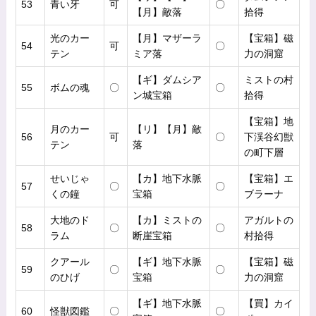
53
青い牙
可
〇
【月】敵落
拾得
光のカー
【月】マザーラ
【宝箱】磁
54
可
〇
テン
ミア落
力の洞窟
【ギ】ダムシア
ミストの村
55
ボムの魂
〇
〇
ン城宝箱
拾得
【宝箱】地
月のカー
【リ】【月】敵
56
可
〇
下渓谷幻獣
テン
落
の町下層
せいじゃ
【カ】地下水脈
【宝箱】エ
57
〇
〇
くの鐘
宝箱
ブラーナ
大地のド
【カ】ミストの
アガルトの
58
〇
〇
ラム
断崖宝箱
村拾得
クアール
【ギ】地下水脈
【宝箱】磁
59
〇
〇
のひげ
宝箱
力の洞窟
【ギ】地下水脈
【買】カイ
60
怪獣図鑑
〇
〇