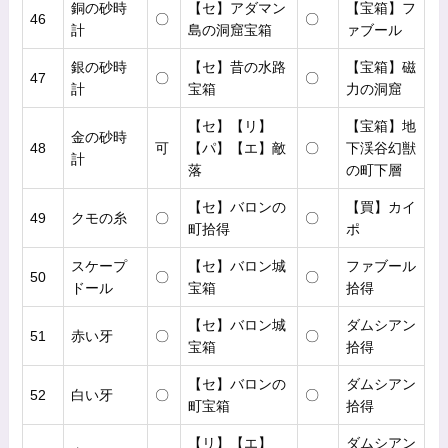
銅の砂時
【セ】アダマン
【宝箱】フ
46
〇
〇
計
島の洞窟宝箱
ァブール
銀の砂時
【セ】昔の水路
【宝箱】磁
47
〇
〇
計
宝箱
力の洞窟
【セ】【リ】
【宝箱】地
金の砂時
48
可
【パ】【エ】敵
〇
下渓谷幻獣
計
落
の町下層
【セ】バロンの
【買】カイ
49
クモの糸
〇
〇
町拾得
ポ
スケープ
【セ】バロン城
ファブール
50
〇
〇
ドール
宝箱
拾得
【セ】バロン城
ダムシアン
51
赤い牙
〇
〇
宝箱
拾得
【セ】バロンの
ダムシアン
52
白い牙
〇
〇
町宝箱
拾得
【リ】【エ】
ダムシアン