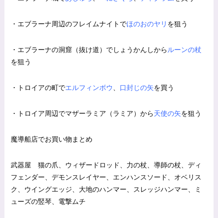
・エブラーナ周辺のフレイムナイトで
ほのおのヤリ
を狙う
・エブラーナの洞窟（抜け道）でしょうかんしから
ルーンの杖
を狙う
・トロイアの町で
エルフィンボウ
、
口封じの矢
を買う
・トロイア周辺でマザーラミア（ラミア）から
天使の矢
を狙う
魔導船店でお買い物まとめ
武器屋 猫の爪、ウィザードロッド、力の杖、導師の杖、ディ
フェンダー、デモンスレイヤー、エンハンスソード、オベリス
ク、ウイングエッジ、大地のハンマー、スレッジハンマー、ミ
ューズの竪琴、電撃ムチ