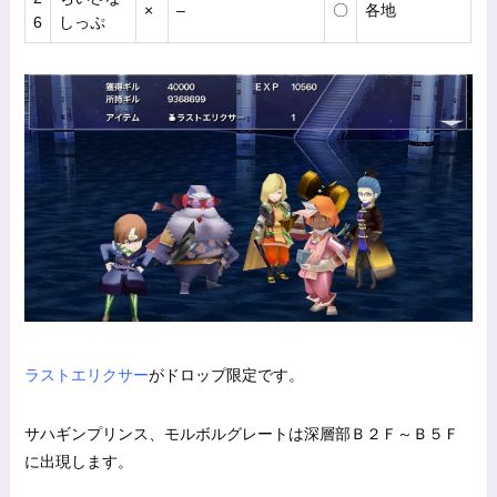
×
–
〇
各地
6
しっぷ
ラストエリクサー
がドロップ限定です。
サハギンプリンス、モルボルグレートは深層部Ｂ２Ｆ～Ｂ５Ｆ
に出現します。