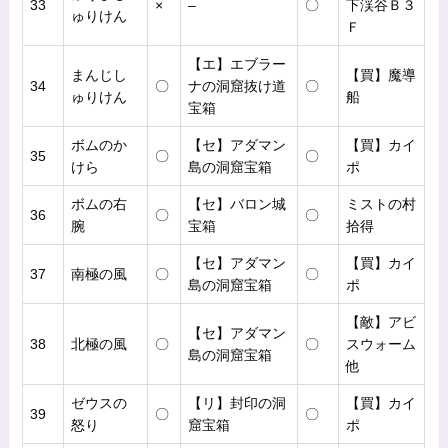
33
×
–
〇
下渓谷Ｂ３
ゅりけん
Ｆ
【エ】エブラー
まんじし
【買】魔導
34
〇
ナの洞窟抜け道
〇
ゅりけん
船
宝箱
ボムのか
【セ】アダマン
【買】カイ
35
〇
〇
けら
島の洞窟宝箱
ポ
ボムの右
【セ】バロン城
ミストの村
36
〇
〇
腕
宝箱
拾得
【セ】アダマン
【買】カイ
37
南極の風
〇
〇
島の洞窟宝箱
ポ
【敵】アビ
【セ】アダマン
38
北極の風
〇
〇
スウォーム
島の洞窟宝箱
他
ゼウスの
【リ】封印の洞
【買】カイ
39
〇
〇
怒り
窟宝箱
ポ