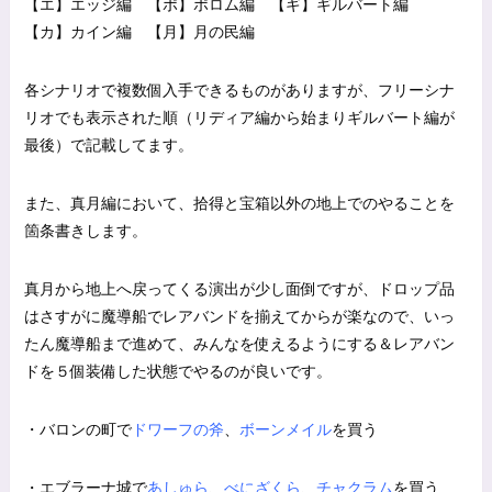
【エ】エッジ編 【ポ】ポロム編 【ギ】ギルバート編
【カ】カイン編 【月】月の民編
各シナリオで複数個入手できるものがありますが、フリーシナ
リオでも表示された順（リディア編から始まりギルバート編が
最後）で記載してます。
また、真月編において、拾得と宝箱以外の地上でのやることを
箇条書きします。
真月から地上へ戻ってくる演出が少し面倒ですが、ドロップ品
はさすがに魔導船でレアバンドを揃えてからが楽なので、いっ
たん魔導船まで進めて、みんなを使えるようにする＆レアバン
ドを５個装備した状態でやるのが良いです。
・バロンの町で
ドワーフの斧
、
ボーンメイル
を買う
・エブラーナ城で
あしゅら
、
べにざくら
、
チャクラム
を買う