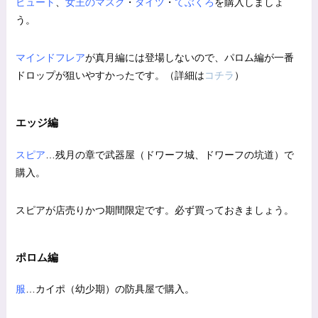
ビュート
、
女王のマスク
・
タイツ
・
てぶくろ
を購入しましょ
う。
マインドフレア
が真月編には登場しないので、パロム編が一番
ドロップが狙いやすかったです。（詳細は
コチラ
）
エッジ編
スピア
…残月の章で武器屋（ドワーフ城、ドワーフの坑道）で
購入。
スピアが店売りかつ期間限定です。必ず買っておきましょう。
ポロム編
服
…カイポ（幼少期）の防具屋で購入。