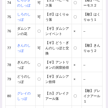
むらさき
【エ】ベヒーモ
【敵】ベヒ
74
可
〇
のしっぽ
ス落
ーモス２
しろのし
【ポ】はくりゅ
【敵】はく
75
可
〇
っぽ
う落
りゅう１
ダムシア
【ギ】ダムシア
76
〇
×
–
ンの花
ンイベント
【ギ】どう・ぎ
きんのし
【敵】きん
77
可
んのしっぽと交
〇
っぽ
りゅう２
換
ぎんのし
【ギ】アントリ
78
〇
×
–
っぽ
オンの洞窟拾得
どうのし
【ギ】ダムシア
79
〇
×
–
っぽ
ン拾得
【敵】グレ
グレイの
【カ】グレイク
80
可
〇
イクアール
しっぽ
アール落
１