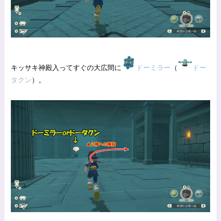
キッサキ神殿入ってすぐの大広間に
ドーミラー
（
ドー
タクン
）。