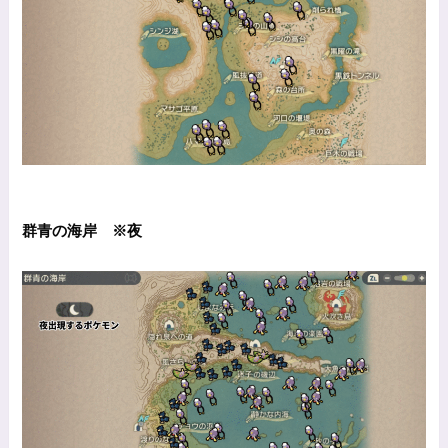
群青の海岸 ※夜