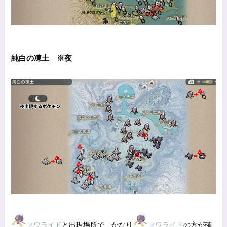
純白の凍土 ※夜
フワライド
と出現場所で、かなり
フワライド
の方が確