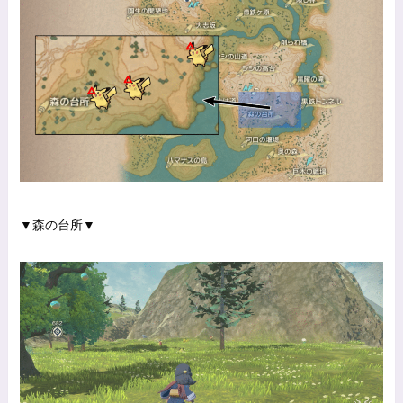
▼森の台所▼