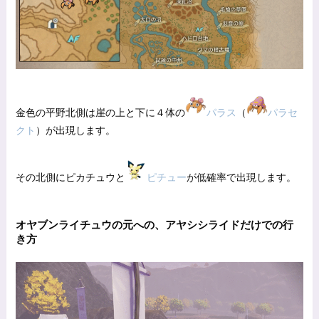
金色の平野北側は崖の上と下に４体の
パラス
（
パラセ
クト
）が出現します。
その北側にピカチュウと
ピチュー
が低確率で出現します。
オヤブンライチュウの元への、アヤシシライドだけでの行
き方