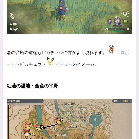
森の台所の道端もピカチュウの方がよく現れます。
コロボ
ーシ
＞ピカチュウ＞
ピチュー
のイメージ。
紅蓮の湿地：金色の平野