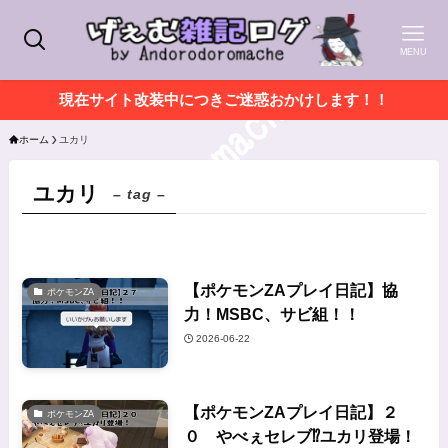
MENU
現在サイト改装中につきご迷惑おかけします！！
ホーム
ユカリ
ユカリ
– tag –
【ポケモンZAプレイ日記】協
ポケモンZA
力！MSBC、サビ組！！
2026-06-22
【ポケモンZAプレイ日記】２
ポケモンZA
０ やべぇセレブ⁉ユカリ登場！