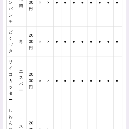
ン
00
×
×
●
●
●
●
●
●
●
●
闘
パ
円
ン
チ
ど
20
く
毒
00
×
×
●
●
●
●
●
●
●
●
づ
円
き
サ
イ
エ
コ
20
ス
カ
00
×
×
●
●
●
●
●
●
●
●
パ
ッ
円
ー
タ
ー
し
ね
エ
ん
20
ス