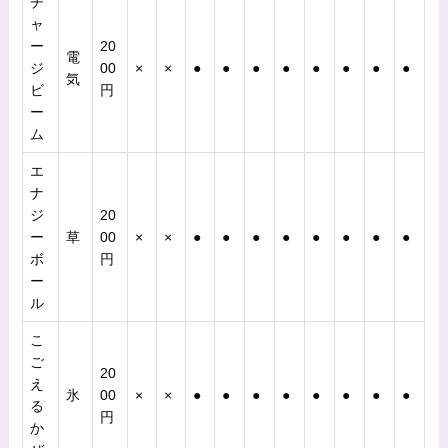
チ
ャ
ー
20
電
ジ
00
×
×
●
●
●
●
●
●
●
●
気
ビ
円
ー
ム
エ
ナ
ジ
20
ー
草
00
×
×
●
●
●
●
●
●
●
●
ボ
円
ー
ル
こ
ご
20
え
氷
00
×
×
●
●
●
●
●
●
●
●
る
円
か