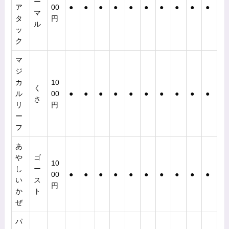
ー
ア
00
●
●
●
●
●
●
●
●
●
●
マ
タ
円
ル
ッ
ク
マ
ジ
カ
10
く
ル
00
●
●
●
●
●
●
●
●
●
●
さ
リ
円
ー
フ
あ
や
ゴ
10
し
ー
00
●
●
●
●
●
●
●
●
●
●
い
ス
円
か
ト
ぜ
パ