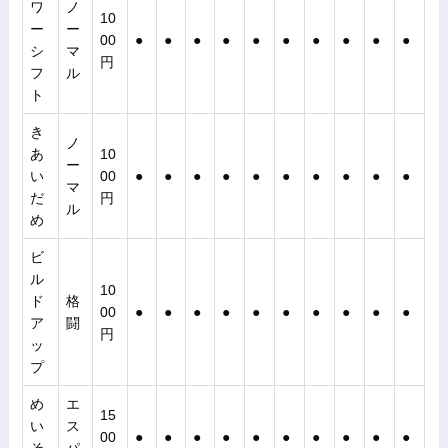
ワ
ノ
10
ー
ー
00
●
●
●
●
●
●
●
●
●
●
シ
マ
円
フ
ル
ト
き
ノ
あ
10
ー
い
00
●
●
●
●
●
●
●
●
●
●
マ
だ
円
ル
め
ビ
ル
10
ド
格
00
●
●
●
●
●
●
●
●
●
●
ア
闘
円
ッ
プ
め
エ
15
い
ス
00
●
●
●
●
●
●
●
●
●
●