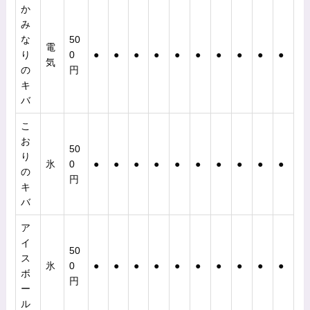
か
み
な
50
電
り
0
●
●
●
●
●
●
●
●
●
●
気
の
円
キ
バ
こ
お
50
り
氷
0
●
●
●
●
●
●
●
●
●
●
の
円
キ
バ
ア
イ
50
ス
氷
0
●
●
●
●
●
●
●
●
●
●
ボ
円
ー
ル