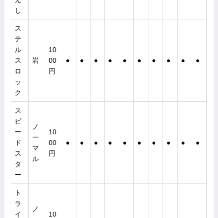
し
ス
テ
ル
10
ス
岩
00
●
●
●
●
●
●
●
●
●
●
ロ
円
ッ
ク
ス
ピ
ノ
ー
10
ー
ド
00
●
●
●
●
●
●
●
●
●
●
マ
ス
円
ル
タ
ー
ト
ラ
ノ
イ
10