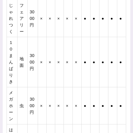
じ
フ
ゃ
ェ
30
れ
ア
00
×
×
×
×
×
●
●
●
●
●
つ
リ
円
く
ー
１
０
ま
30
地
ん
00
×
×
×
×
×
●
●
●
●
●
面
ば
円
り
き
メ
ガ
30
ホ
虫
00
×
×
×
×
×
●
●
●
●
●
ー
円
ン
は