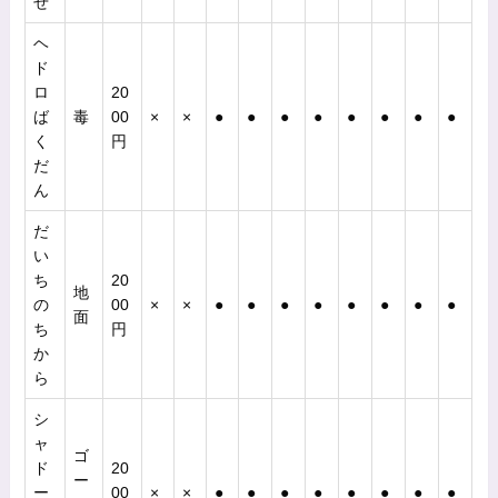
ぜ
ヘ
ド
ロ
20
ば
毒
00
×
×
●
●
●
●
●
●
●
●
く
円
だ
ん
だ
い
ち
20
地
の
00
×
×
●
●
●
●
●
●
●
●
面
ち
円
か
ら
シ
ャ
ゴ
ド
20
ー
ー
00
×
×
●
●
●
●
●
●
●
●