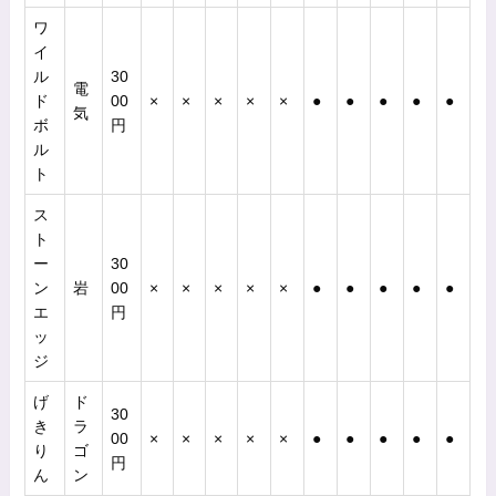
ワ
イ
ル
30
電
ド
00
×
×
×
×
×
●
●
●
●
●
気
ボ
円
ル
ト
ス
ト
ー
30
ン
岩
00
×
×
×
×
×
●
●
●
●
●
エ
円
ッ
ジ
げ
ド
30
き
ラ
00
×
×
×
×
×
●
●
●
●
●
り
ゴ
円
ん
ン