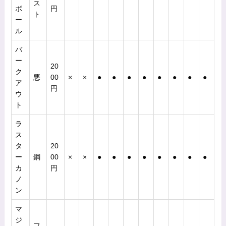
ス
ボ
円
ト
ー
ル
バ
ー
20
ク
悪
00
×
×
●
●
●
●
●
●
●
●
ア
円
ウ
ト
ラ
ス
タ
20
ー
鋼
00
×
×
●
●
●
●
●
●
●
●
カ
円
ノ
ン
マ
ジ
フ