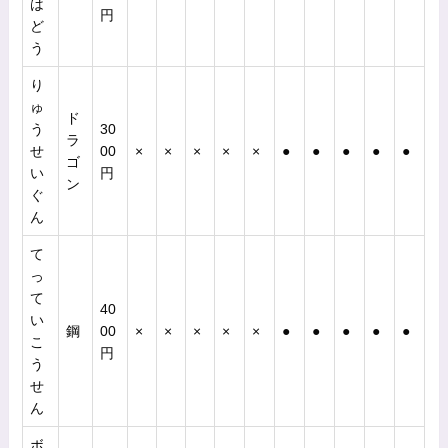
は
円
ど
う
り
ゅ
ド
う
30
ラ
せ
00
×
×
×
×
×
●
●
●
●
●
ゴ
い
円
ン
ぐ
ん
て
っ
て
40
い
鋼
00
×
×
×
×
×
●
●
●
●
●
こ
円
う
せ
ん
ボ