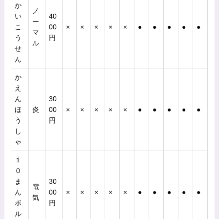
か
ノ
い
40
ー
こ
00
×
×
×
×
×
●
●
●
●
●
マ
う
円
ル
せ
ん
か
え
ん
30
ほ
炎
00
×
×
×
×
×
●
●
●
●
●
う
円
し
ゃ
１
０
ま
30
電
ん
00
×
×
×
×
×
●
●
●
●
●
気
ボ
円
ル