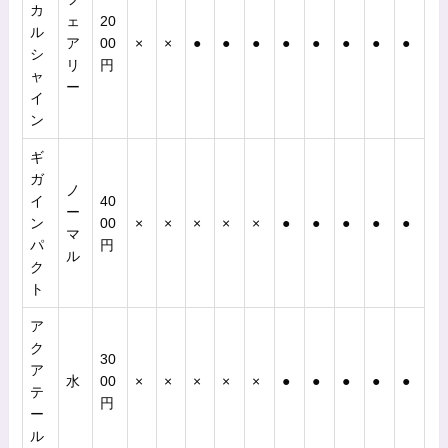
カ
ェ
20
ル
ア
00
×
×
●
●
●
●
●
●
●
●
シ
リ
円
ャ
ー
イ
ン
ギ
ガ
ノ
イ
40
ー
ン
00
×
×
×
×
×
●
●
●
●
●
マ
パ
円
ル
ク
ト
ア
ク
30
ア
水
00
×
×
×
×
×
●
●
●
●
●
テ
円
ー
ル