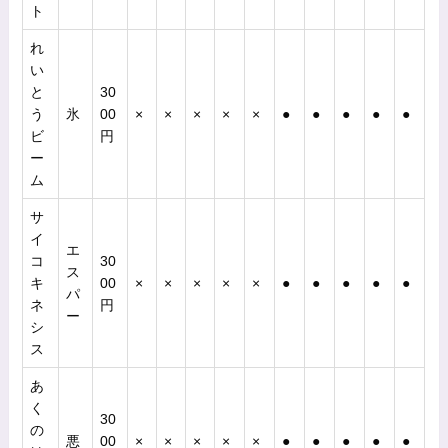
ト
れ
い
と
30
う
氷
00
×
×
×
×
×
●
●
●
●
●
ビ
円
ー
ム
サ
イ
エ
コ
30
ス
キ
00
×
×
×
×
×
●
●
●
●
●
パ
ネ
円
ー
シ
ス
あ
く
30
の
悪
00
×
×
×
×
×
●
●
●
●
●