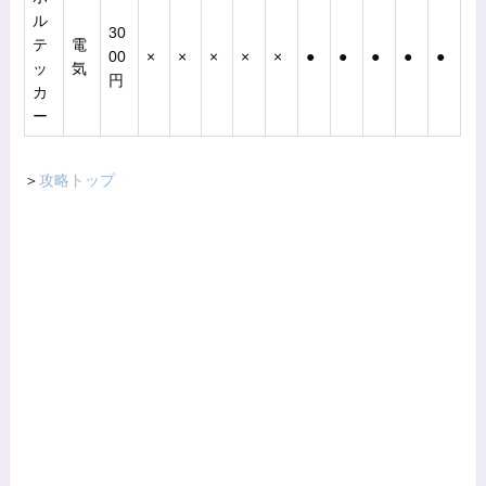
ル
30
テ
電
00
×
×
×
×
×
●
●
●
●
●
ッ
気
円
カ
ー
＞
攻略トップ