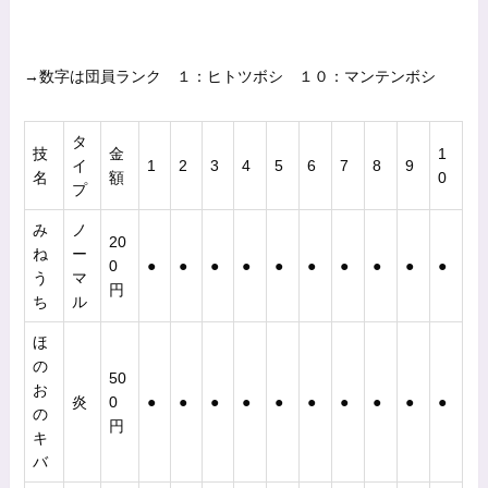
→数字は団員ランク １：ヒトツボシ １０：マンテンボシ
タ
技
金
1
イ
1
2
3
4
5
6
7
8
9
名
額
0
プ
み
ノ
20
ね
ー
0
●
●
●
●
●
●
●
●
●
●
う
マ
円
ち
ル
ほ
の
50
お
炎
0
●
●
●
●
●
●
●
●
●
●
の
円
キ
バ