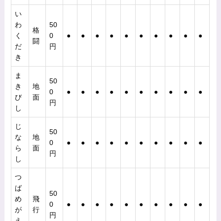
い
わ
50
格
く
0
●
●
●
●
●
●
●
●
●
●
闘
だ
円
き
ま
50
き
地
0
●
●
●
●
●
●
●
●
●
●
び
面
円
し
じ
50
な
地
0
●
●
●
●
●
●
●
●
●
●
ら
面
円
し
つ
ば
50
め
飛
0
●
●
●
●
●
●
●
●
●
●
が
行
円
え