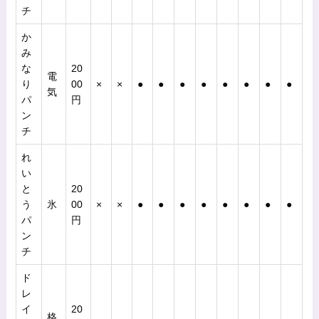
チ
か
み
な
20
電
り
00
×
×
●
●
●
●
●
●
●
●
気
パ
円
ン
チ
れ
い
と
20
う
氷
00
×
×
●
●
●
●
●
●
●
●
パ
円
ン
チ
ド
レ
イ
20
格