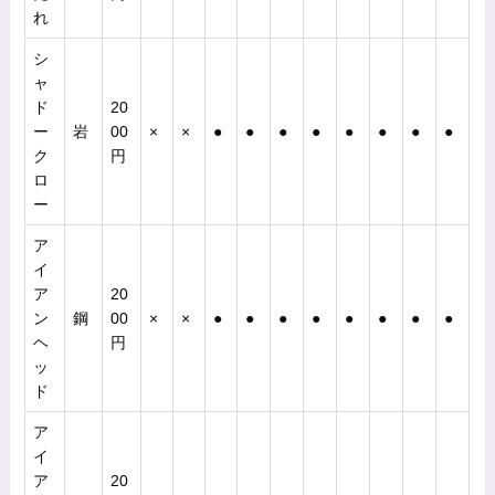
れ
シ
ャ
ド
20
ー
岩
00
×
×
●
●
●
●
●
●
●
●
ク
円
ロ
ー
ア
イ
ア
20
ン
鋼
00
×
×
●
●
●
●
●
●
●
●
ヘ
円
ッ
ド
ア
イ
ア
20