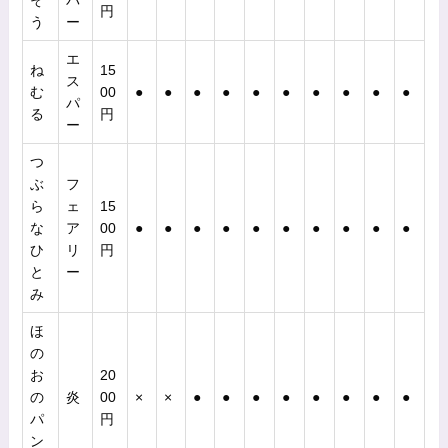
そ
パ
円
う
ー
エ
ね
15
ス
む
00
●
●
●
●
●
●
●
●
●
●
パ
る
円
ー
つ
ぶ
フ
ら
ェ
15
な
ア
00
●
●
●
●
●
●
●
●
●
●
ひ
リ
円
と
ー
み
ほ
の
お
20
の
炎
00
×
×
●
●
●
●
●
●
●
●
パ
円
ン