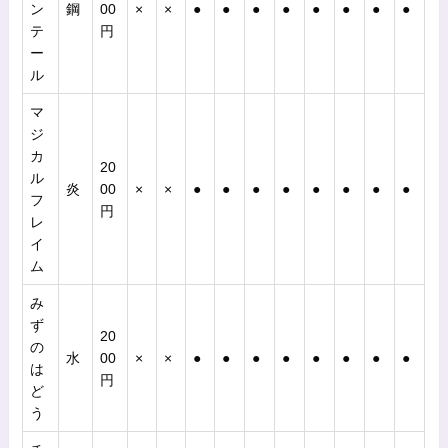
ン
鋼
00
×
×
●
●
●
●
●
●
●
●
テ
円
ー
ル
マ
ジ
カ
20
ル
炎
00
×
×
●
●
●
●
●
●
●
●
フ
円
レ
イ
ム
み
ず
20
の
水
00
×
×
●
●
●
●
●
●
●
●
は
円
ど
う