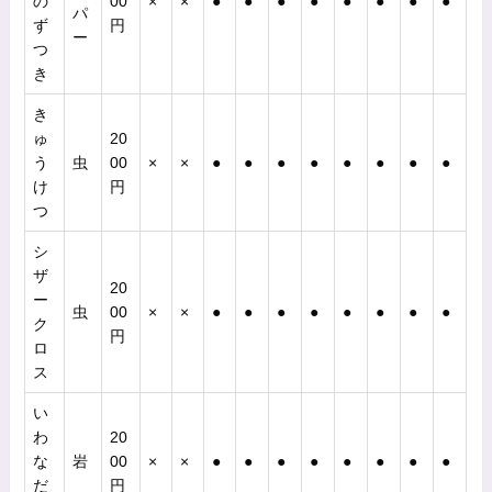
の
00
×
×
●
●
●
●
●
●
●
●
パ
ず
円
ー
つ
き
き
ゅ
20
う
虫
00
×
×
●
●
●
●
●
●
●
●
け
円
つ
シ
ザ
20
ー
虫
00
×
×
●
●
●
●
●
●
●
●
ク
円
ロ
ス
い
わ
20
な
岩
00
×
×
●
●
●
●
●
●
●
●
だ
円