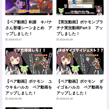
【ペア動画】剣盾 キバナ
【実況動画】ポケモンプラ
さん登場シーンまとめ ア
チナ実況動画Part３ アッ
ップしました！
プしました！
2024-03-27
2024-02-29
【ペア動画】ポケモン ユ
【ペア動画】ポケモン ダ
ウキ＆ハルカ ペア動画を
イゴ＆ハルカ ペア動画を
アップしました！
アップしました！
2024-02-06
2024-01-28