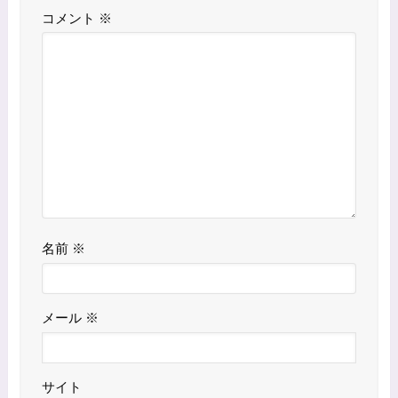
コメント
※
名前
※
メール
※
サイト