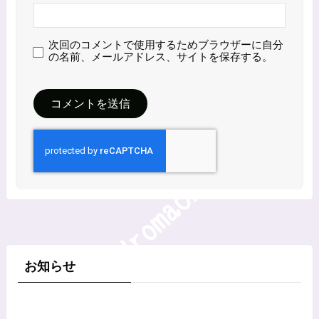
次回のコメントで使用するためブラウザーに自分
の名前、メールアドレス、サイトを保存する。
お知らせ