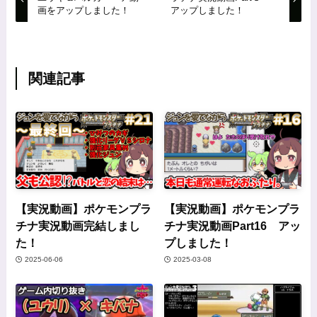
画をアップしました！
アップしました！
関連記事
【実況動画】ポケモンプラ
【実況動画】ポケモンプラ
チナ実況動画完結しまし
チナ実況動画Part16 アッ
た！
プしました！
2025-06-06
2025-03-08