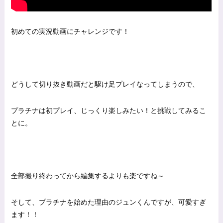
初めての実況動画にチャレンジです！
どうして切り抜き動画だと駆け足プレイなってしまうので、
プラチナは初プレイ、じっくり楽しみたい！と挑戦してみるこ
とに。
全部撮り終わってから編集するよりも楽ですね～
そして、プラチナを始めた理由のジュンくんですが、可愛すぎ
ます！！