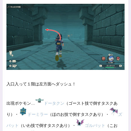
入口入って１階は左方面へダッシュ！
出現ポケモン…
ドータクン
（ゴースト技で倒すタスクあ
り）・
ドーミラー
（ほのお技で倒すタスクあり）・
ズ
バット
（いわ技で倒すタスクあり）・
ゴルバット
（こお