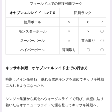
フィールド上での捕獲可能マーク
オヤブンエルレイド Lv７０
団員ランク
使用ボール
５
６
７
モンスターボール
×
×
〇
スーパーボール
×
背面取り
〇
ハイパーボール
背面取り
〇
〇
キッサキ神殿 オヤブンエルレイドまでの行き方
時期：メイン任務12 眠れる雪原キングを進めてキッサキ神殿
に入れるようになったら
シンジュ集落から真北へウォーグルライドで飛び、岸壁に貼り
着いたらオオニューラライドで崖を登ってキッサキ神殿へ。