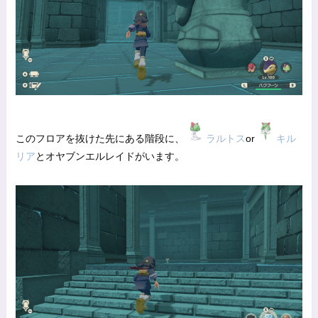
このフロアを抜けた先にある階段に、
ラルトス
or
キル
リア
とオヤブンエルレイドがいます。