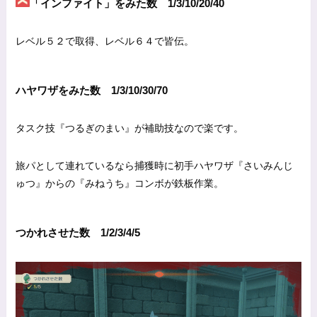
「インファイト」をみた数 1/3/10/20/40
レベル５２で取得、レベル６４で皆伝。
ハヤワザをみた数 1/3/10/30/70
タスク技『つるぎのまい』が補助技なので楽です。
旅パとして連れているなら捕獲時に初手ハヤワザ『さいみんじ
ゅつ』からの『みねうち』コンボが鉄板作業。
つかれさせた数 1/2/3/4/5