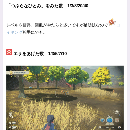
「つぶらなひとみ」をみた数 1/3/8/20/40
レベル６習得。回数がやたらと多いですが補助技なので
コ
イキング
相手にでも。
エサをあげた数 1/3/5/7/10