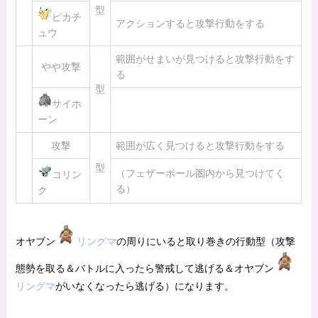
型
ピカチ
アクションすると攻撃行動をする
ュウ
範囲がせまいが見つけると攻撃行動をす
やや攻撃
る
型
サイホ
ーン
攻撃
範囲が広く見つけると攻撃行動をする
型
（フェザーボール圏内から見つけてく
コリン
る）
ク
オヤブン
リングマ
の周りにいると取り巻きの行動型（攻撃
態勢を取る＆バトルに入ったら警戒して逃げる＆オヤブン
リングマ
がいなくなったら逃げる）になります。