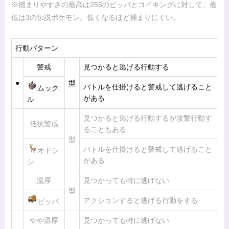
※捕まりやすさの最高は255のビッパとコイキングに対して、最
低は3の伝説ポケモン。低くなるほど捕まりにくい。
行動パターン
警戒
見つかると逃げる行動する
●
型
バトルを仕掛けると警戒して逃げること
ムック
がある
ル
見つかると逃げる行動するが攻撃行動す
抵抗警戒
ることもある
型
バトルを仕掛けると警戒して逃げること
オドシ
がある
シ
温厚
見つかっても特に逃げない
型
アクションすると逃げる行動をする
ビッパ
やや温厚
見つかっても特に逃げない