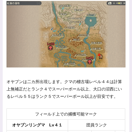
オヤブンは二カ所出現します。クマの稽古場レベル４４は計算
上無補正だとランク４でスーパーボール以上、大口の沼西にい
るレベル５５はランク５でスーパーボール以上が目安です。
フィールド上での捕獲可能マーク
オヤブンリングマ Lv４１
団員ランク