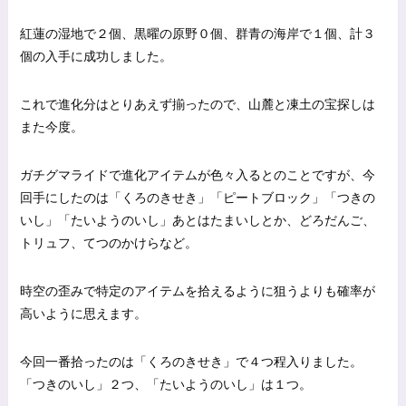
紅蓮の湿地で２個、黒曜の原野０個、群青の海岸で１個、計３
個の入手に成功しました。
これで進化分はとりあえず揃ったので、山麓と凍土の宝探しは
また今度。
ガチグマライドで進化アイテムが色々入るとのことですが、今
回手にしたのは「くろのきせき」「ピートブロック」「つきの
いし」「たいようのいし」あとはたまいしとか、どろだんご、
トリュフ、てつのかけらなど。
時空の歪みで特定のアイテムを拾えるように狙うよりも確率が
高いように思えます。
今回一番拾ったのは「くろのきせき」で４つ程入りました。
「つきのいし」２つ、「たいようのいし」は１つ。