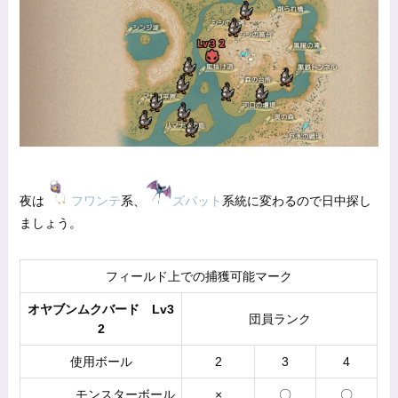
夜は
フワンテ
系、
ズバット
系統に変わるので日中探し
ましょう。
フィールド上での捕獲可能マーク
オヤブンムクバード Lv3
団員ランク
2
使用ボール
2
3
4
モンスターボール
×
〇
〇