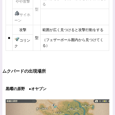
やや攻撃
る
型
サイホ
ーン
攻撃
範囲が広く見つけると攻撃行動をする
●
型
（フェザーボール圏内から見つけてく
コリン
る）
ク
ムクバードの出現場所
黒曜の原野 ●オヤブン