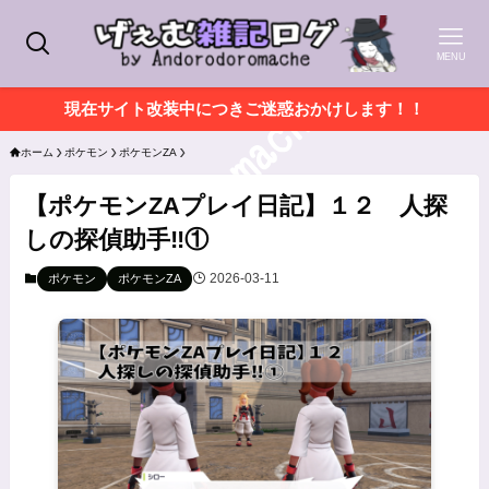
MENU
現在サイト改装中につきご迷惑おかけします！！
ホーム
ポケモン
ポケモンZA
【ポケモンZAプレイ日記】１２ 人探
しの探偵助手‼①
2026-03-11
ポケモン
ポケモンZA